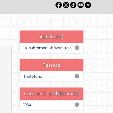
Autor(es)
Cuauhtémoc Chávez Trejo
1
Temas
Triptófano
1
Fecha de publicación
1964
1