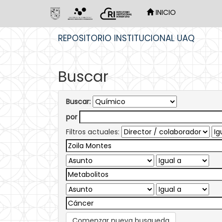
INICIO
Skip
REPOSITORIO INSTITUCIONAL UAQ
navigation
Buscar
Buscar:
por
Filtros actuales:
Comenzar nueva busqueda