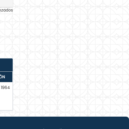
anzados
IÓN
1964