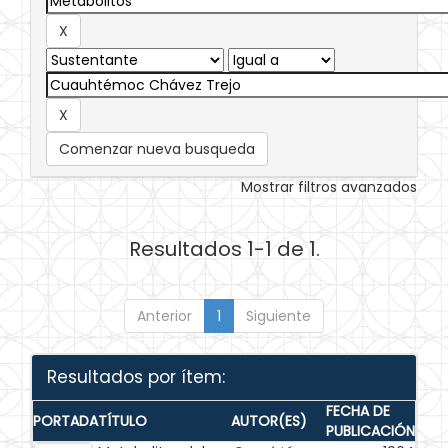
Comenzar nueva busqueda
Mostrar filtros avanzados
Resultados 1-1 de 1.
Anterior
1
Siguiente
Resultados por ítem:
FECHA DE
PORTADA
TÍTULO
AUTOR(ES)
PUBLICACIÓN