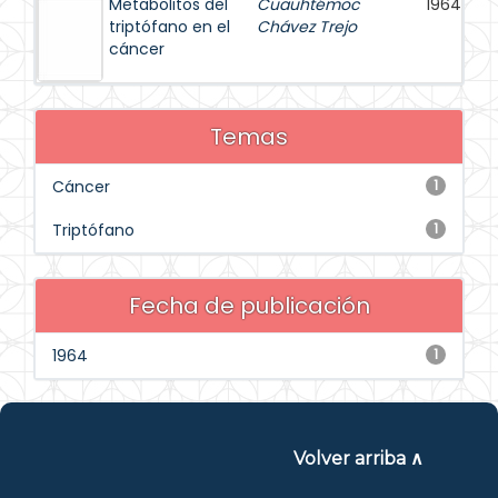
Metabolitos del
Cuauhtémoc
1964
triptófano en el
Chávez Trejo
cáncer
Temas
Cáncer
1
Triptófano
1
Fecha de publicación
1964
1
Volver arriba ∧