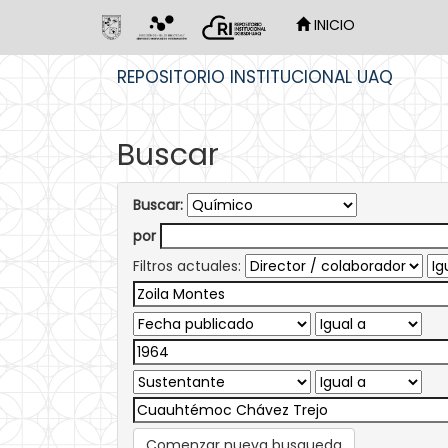
INICIO
Skip
REPOSITORIO INSTITUCIONAL UAQ
navigation
Buscar
Buscar:
por
Filtros actuales:
Comenzar nueva busqueda