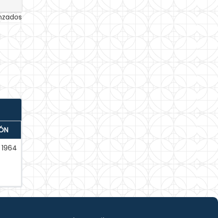
anzados
IÓN
1964