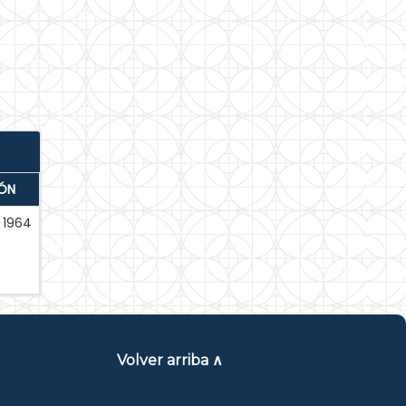
IÓN
1964
Volver arriba ∧