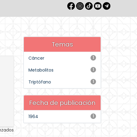
Temas
Cáncer
1
Metabolitos
1
Triptófano
1
Fecha de publicación
1964
1
anzados