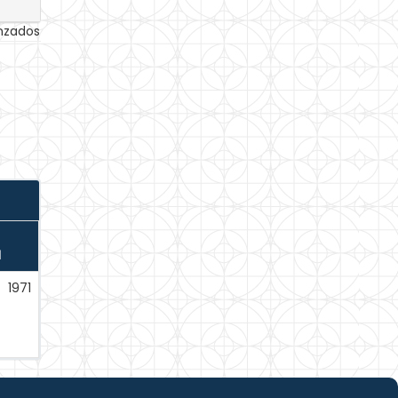
anzados
N
1971