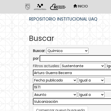
INICIO
Skip
REPOSITORIO INSTITUCIONAL UAQ
navigation
Buscar
Buscar:
por
Filtros actuales:
Comenzar nueva busqueda