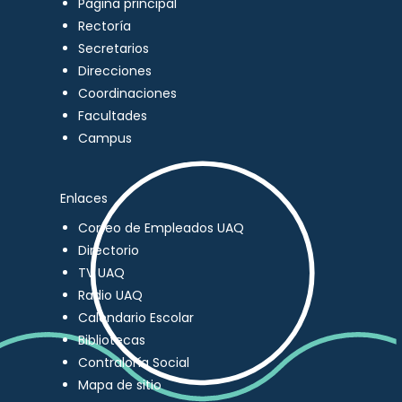
Página principal
Rectoría
Secretarios
Direcciones
Coordinaciones
Facultades
Campus
Enlaces
Correo de Empleados UAQ
Directorio
TV UAQ
Radio UAQ
Calendario Escolar
Bibliotecas
Contraloría Social
Mapa de sitio