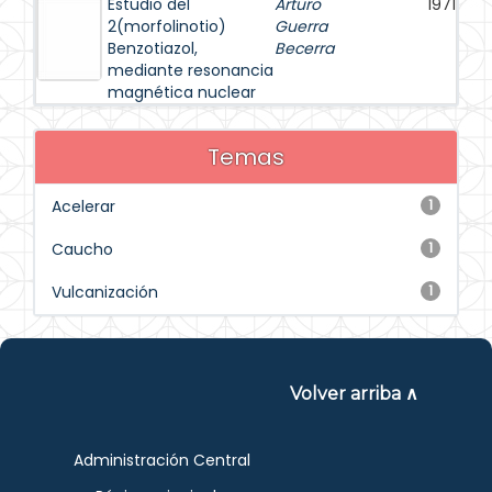
Estudio del
Arturo
1971
2(morfolinotio)
Guerra
Benzotiazol,
Becerra
mediante resonancia
magnética nuclear
Temas
Acelerar
1
Caucho
1
Vulcanización
1
Volver arriba ∧
Administración Central