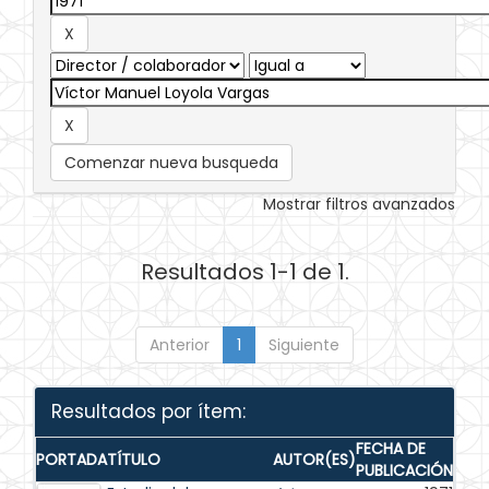
Comenzar nueva busqueda
Mostrar filtros avanzados
Resultados 1-1 de 1.
Anterior
1
Siguiente
Resultados por ítem:
FECHA DE
PORTADA
TÍTULO
AUTOR(ES)
PUBLICACIÓN