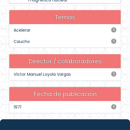
magnética nuclear
Temas
Acelerar
1
Caucho
1
Director / colaboradores
Víctor Manuel Loyola Vargas
1
Fecha de publicación
1971
1