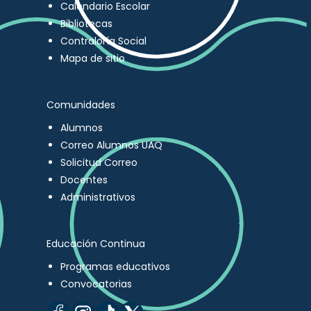
Calendario Escolar
Bibliotecas
Contraloría Social
Mapa de sitio
Comunidades
Alumnos
Correo Alumnos UAQ
Solicitud Correo
Docentes
Administrativos
Educación Continua
Programas educativos
Convocatorias