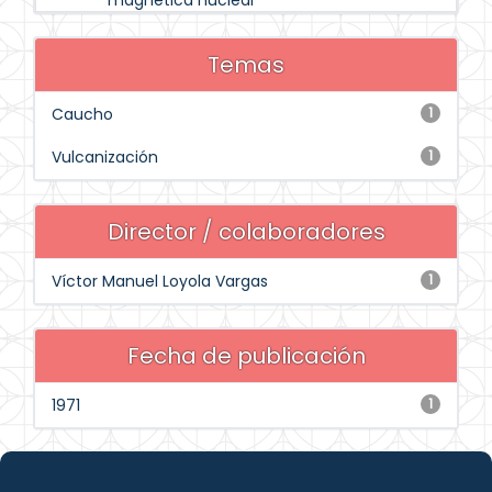
magnética nuclear
Temas
Caucho
1
Vulcanización
1
Director / colaboradores
Víctor Manuel Loyola Vargas
1
Fecha de publicación
1971
1