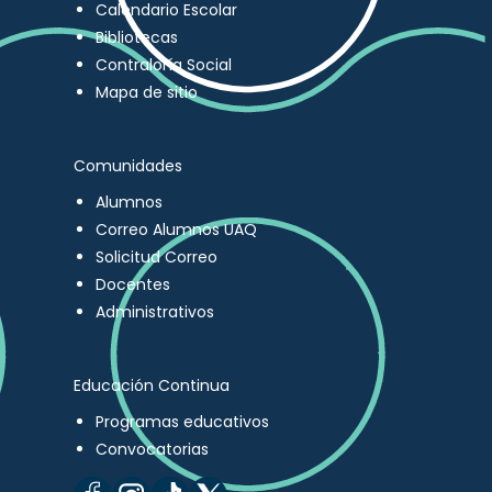
Calendario Escolar
Bibliotecas
Contraloría Social
Mapa de sitio
Comunidades
Alumnos
Correo Alumnos UAQ
Solicitud Correo
Docentes
Administrativos
Educación Continua
Programas educativos
Convocatorias