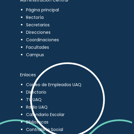
Administración Central
Página principal
Rectoría
Secretarios
Direcciones
Coordinaciones
Facultades
Campus
Enlaces
Correo de Empleados UAQ
Directorio
TV UAQ
Radio UAQ
Calendario Escolar
Bibliotecas
Contraloría Social