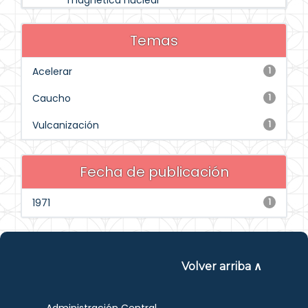
magnética nuclear
Temas
Acelerar
1
Caucho
1
Vulcanización
1
Fecha de publicación
1971
1
Volver arriba ∧