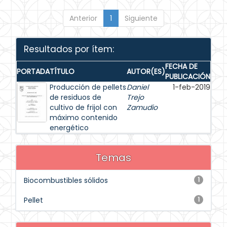
Anterior
1
Siguiente
Resultados por ítem:
FECHA DE
PORTADA
TÍTULO
AUTOR(ES)
PUBLICACIÓN
Producción de pellets
Daniel
1-feb-2019
de residuos de
Trejo
cultivo de frijol con
Zamudio
máximo contenido
energético
Temas
Biocombustibles sólidos
1
Pellet
1