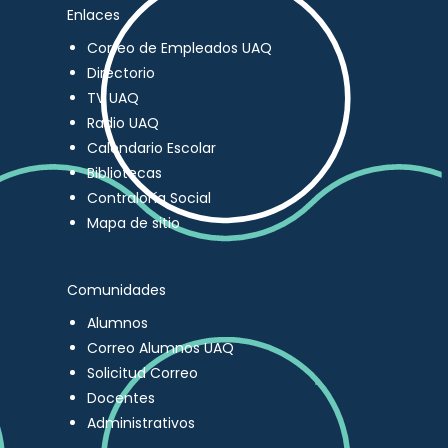
Enlaces
Correo de Empleados UAQ
Directorio
TV UAQ
Radio UAQ
Calendario Escolar
Bibliotecas
Contraloría Social
Mapa de sitio
Comunidades
Alumnos
Correo Alumnos UAQ
Solicitud Correo
Docentes
Administrativos