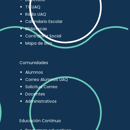
TV UAQ
Radio UAQ
Calendario Escolar
Bibliotecas
Contraloría Social
Mapa de sitio
Comunidades
Alumnos
Correo Alumnos UAQ
Solicitud Correo
Docentes
Administrativos
Educación Continua