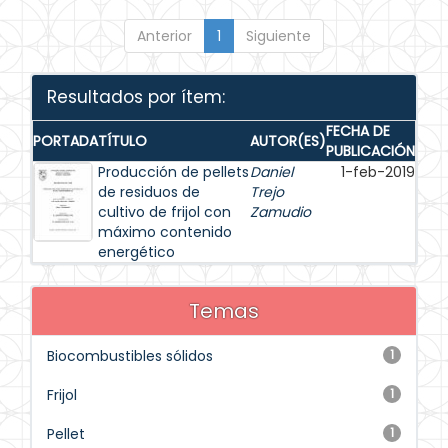
Anterior
1
Siguiente
Resultados por ítem:
FECHA DE
PORTADA
TÍTULO
AUTOR(ES)
PUBLICACIÓN
Producción de pellets
Daniel
1-feb-2019
de residuos de
Trejo
cultivo de frijol con
Zamudio
máximo contenido
energético
Temas
Biocombustibles sólidos
1
Frijol
1
Pellet
1