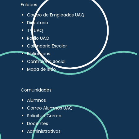
Enlaces
Correo de Empleados UAQ
Directorio
TV UAQ
Radio UAQ
Calendario Escolar
Bibliotecas
Contraloría Social
Mapa de sitio
Comunidades
Alumnos
Correo Alumnos UAQ
Solicitud Correo
Docentes
Administrativos