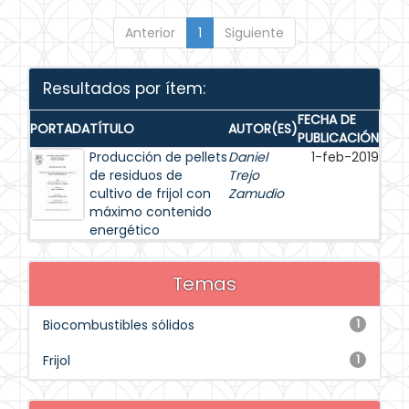
Anterior
1
Siguiente
Resultados por ítem:
FECHA DE
PORTADA
TÍTULO
AUTOR(ES)
PUBLICACIÓN
Producción de pellets
Daniel
1-feb-2019
de residuos de
Trejo
cultivo de frijol con
Zamudio
máximo contenido
energético
Temas
Biocombustibles sólidos
1
Frijol
1