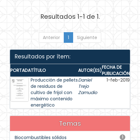
Resultados 1-1 de 1.
Anterior
1
Siguiente
Resultados por ítem:
FECHA DE
PORTADA
TÍTULO
AUTOR(ES)
PUBLICACIÓN
Producción de pellets
Daniel
1-feb-2019
de residuos de
Trejo
cultivo de frijol con
Zamudio
máximo contenido
energético
Temas
Biocombustibles sólidos
1