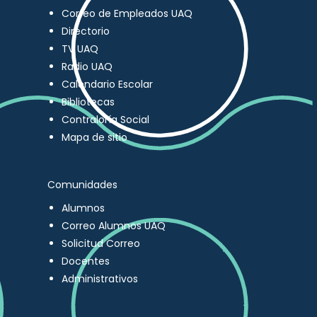
Correo de Empleados UAQ
Directorio
TV UAQ
Radio UAQ
Calendario Escolar
Bibliotecas
Contraloría Social
Mapa de sitio
Comunidades
Alumnos
Correo Alumnos UAQ
Solicitud Correo
Docentes
Administrativos