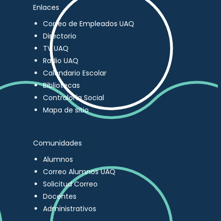
Enlaces
Correo de Empleados UAQ
Directorio
TV UAQ
Radio UAQ
Calendario Escolar
Bibliotecas
Contraloría Social
Mapa de sitio
Comunidades
Alumnos
Correo Alumnos UAQ
Solicitud Correo
Docentes
Administrativos