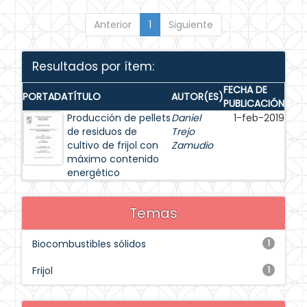
Anterior
1
Siguiente
Resultados por ítem:
FECHA DE
PORTADA
TÍTULO
AUTOR(ES)
PUBLICACIÓN
Producción de pellets
Daniel
1-feb-2019
de residuos de
Trejo
cultivo de frijol con
Zamudio
máximo contenido
energético
Temas
Biocombustibles sólidos
1
Frijol
1