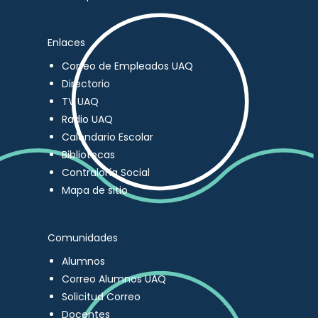
Enlaces
Correo de Empleados UAQ
Directorio
TV UAQ
Radio UAQ
Calendario Escolar
Bibliotecas
Contraloría Social
Mapa de sitio
Comunidades
Alumnos
Correo Alumnos UAQ
Solicitud Correo
Docentes