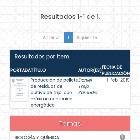
Resultados 1-1 de 1.
Anterior
1
Siguiente
Resultados por ítem:
FECHA DE
PORTADA
TÍTULO
AUTOR(ES)
PUBLICACIÓN
Producción de pellets
Daniel
1-feb-2019
de residuos de
Trejo
cultivo de frijol con
Zamudio
máximo contenido
energético
Temas
BIOLOGÍA Y QUÍMICA
1