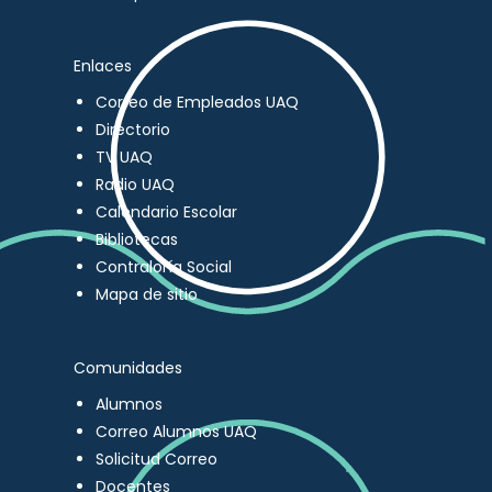
Enlaces
Correo de Empleados UAQ
Directorio
TV UAQ
Radio UAQ
Calendario Escolar
Bibliotecas
Contraloría Social
Mapa de sitio
Comunidades
Alumnos
Correo Alumnos UAQ
Solicitud Correo
Docentes