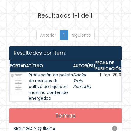
Resultados 1-1 de 1.
Anterior
1
Siguiente
Resultados por ítem:
FECHA DE
PORTADA
TÍTULO
AUTOR(ES)
PUBLICACIÓN
Producción de pellets
Daniel
1-feb-2019
de residuos de
Trejo
cultivo de frijol con
Zamudio
máximo contenido
energético
Temas
BIOLOGÍA Y QUÍMICA
1