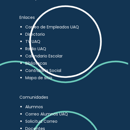
Enlaces
Correo de Empleados UAQ
Directorio
TV UAQ
Radio UAQ
Calendario Escolar
Bibliotecas
Contraloría Social
Mapa de sitio
Comunidades
Alumnos
Correo Alumnos UAQ
Solicitud Correo
Docentes