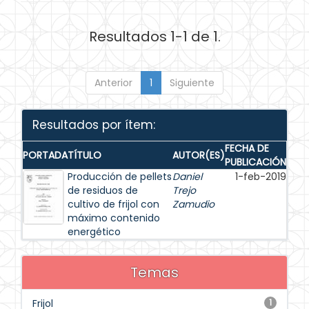
Resultados 1-1 de 1.
Anterior
1
Siguiente
Resultados por ítem:
FECHA DE
PORTADA
TÍTULO
AUTOR(ES)
PUBLICACIÓN
Producción de pellets
Daniel
1-feb-2019
de residuos de
Trejo
cultivo de frijol con
Zamudio
máximo contenido
energético
Temas
Frijol
1