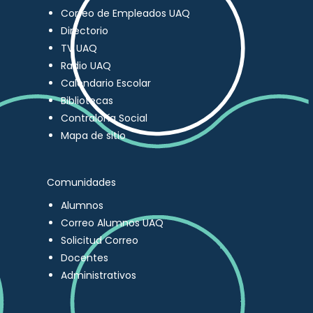
Correo de Empleados UAQ
Directorio
TV UAQ
Radio UAQ
Calendario Escolar
Bibliotecas
Contraloría Social
Mapa de sitio
Comunidades
Alumnos
Correo Alumnos UAQ
Solicitud Correo
Docentes
Administrativos