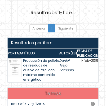
Resultados 1-1 de 1.
Anterior
1
Siguiente
Resultados por ítem:
FECHA DE
PORTADA
TÍTULO
AUTOR(ES)
PUBLICACIÓN
Producción de pellets
Daniel
1-feb-2019
de residuos de
Trejo
cultivo de frijol con
Zamudio
máximo contenido
energético
Temas
BIOLOGÍA Y QUÍMICA
1