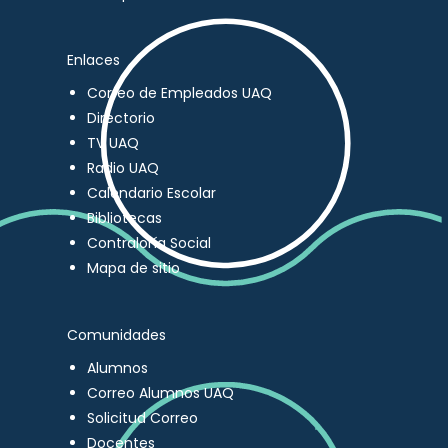
Enlaces
Correo de Empleados UAQ
Directorio
TV UAQ
Radio UAQ
Calendario Escolar
Bibliotecas
Contraloría Social
Mapa de sitio
Comunidades
Alumnos
Correo Alumnos UAQ
Solicitud Correo
Docentes