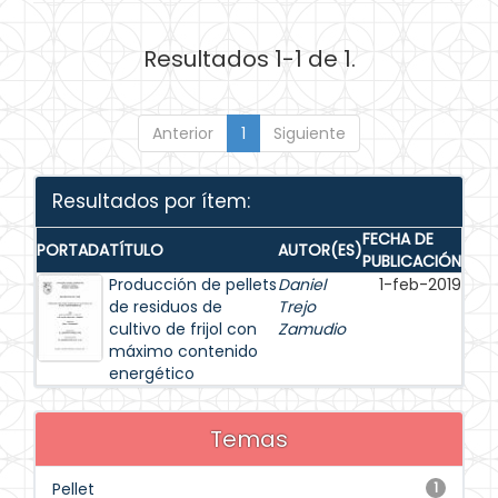
Resultados 1-1 de 1.
Anterior
1
Siguiente
Resultados por ítem:
FECHA DE
PORTADA
TÍTULO
AUTOR(ES)
PUBLICACIÓN
Producción de pellets
Daniel
1-feb-2019
de residuos de
Trejo
cultivo de frijol con
Zamudio
máximo contenido
energético
Temas
Pellet
1