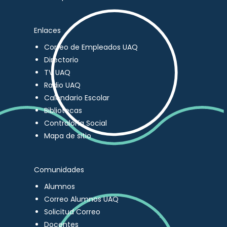
Enlaces
Correo de Empleados UAQ
Directorio
TV UAQ
Radio UAQ
Calendario Escolar
Bibliotecas
Contraloría Social
Mapa de sitio
Comunidades
Alumnos
Correo Alumnos UAQ
Solicitud Correo
Docentes