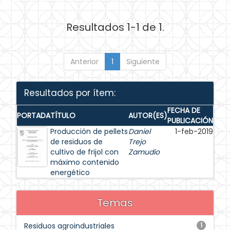
Resultados 1-1 de 1.
Anterior
1
Siguiente
Resultados por ítem:
FECHA DE
PORTADA
TÍTULO
AUTOR(ES)
PUBLICACIÓN
Producción de pellets
Daniel
1-feb-2019
de residuos de
Trejo
cultivo de frijol con
Zamudio
máximo contenido
energético
Temas
Residuos agroindustriales
1