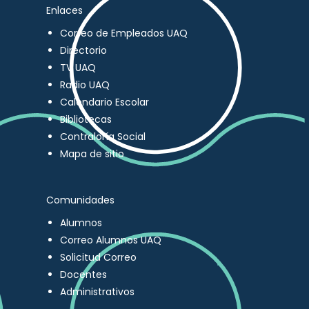
Enlaces
Correo de Empleados UAQ
Directorio
TV UAQ
Radio UAQ
Calendario Escolar
Bibliotecas
Contraloría Social
Mapa de sitio
Comunidades
Alumnos
Correo Alumnos UAQ
Solicitud Correo
Docentes
Administrativos