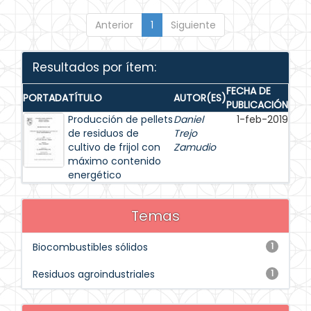
Anterior
1
Siguiente
Resultados por ítem:
FECHA DE
PORTADA
TÍTULO
AUTOR(ES)
PUBLICACIÓN
Producción de pellets
Daniel
1-feb-2019
de residuos de
Trejo
cultivo de frijol con
Zamudio
máximo contenido
energético
Temas
Biocombustibles sólidos
1
Residuos agroindustriales
1