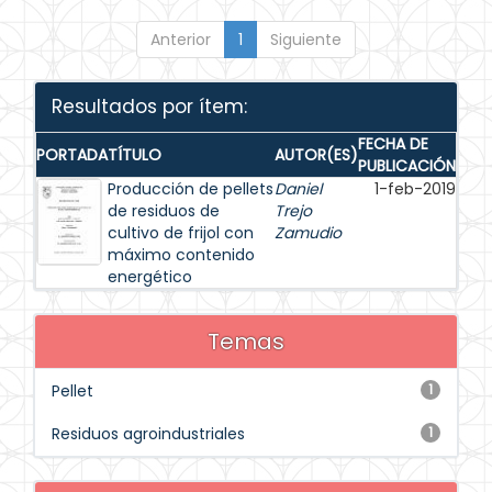
Anterior
1
Siguiente
Resultados por ítem:
FECHA DE
PORTADA
TÍTULO
AUTOR(ES)
PUBLICACIÓN
Producción de pellets
Daniel
1-feb-2019
de residuos de
Trejo
cultivo de frijol con
Zamudio
máximo contenido
energético
Temas
Pellet
1
Residuos agroindustriales
1