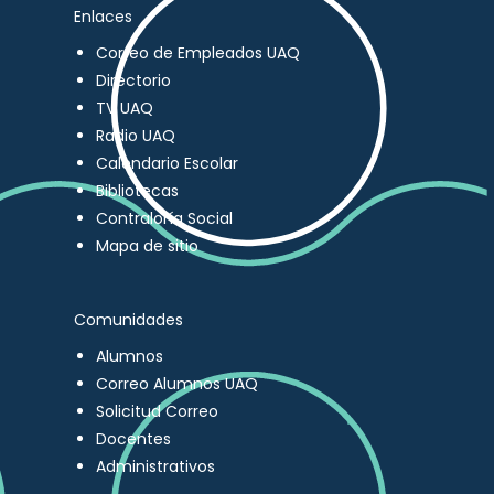
Enlaces
Correo de Empleados UAQ
Directorio
TV UAQ
Radio UAQ
Calendario Escolar
Bibliotecas
Contraloría Social
Mapa de sitio
Comunidades
Alumnos
Correo Alumnos UAQ
Solicitud Correo
Docentes
Administrativos