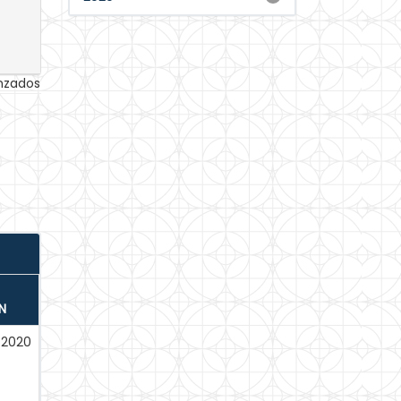
anzados
N
-2020