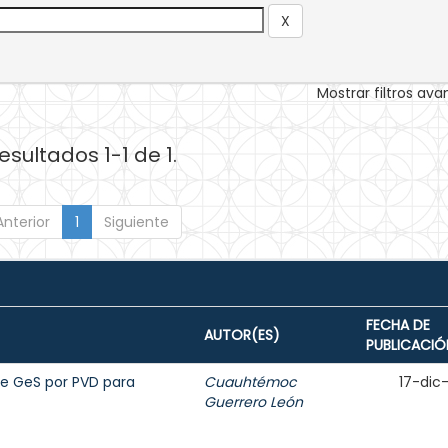
Mostrar filtros av
esultados 1-1 de 1.
Anterior
1
Siguiente
FECHA DE
AUTOR(ES)
PUBLICACIÓ
de GeS por PVD para
Cuauhtémoc
17-dic
Guerrero León