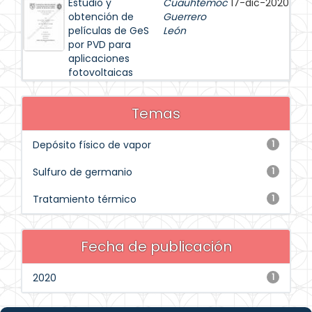
Estudio y
Cuauhtémoc
17-dic-2020
obtención de
Guerrero
películas de GeS
León
por PVD para
aplicaciones
fotovoltaicas
Temas
Depósito físico de vapor
1
Sulfuro de germanio
1
Tratamiento térmico
1
Fecha de publicación
2020
1