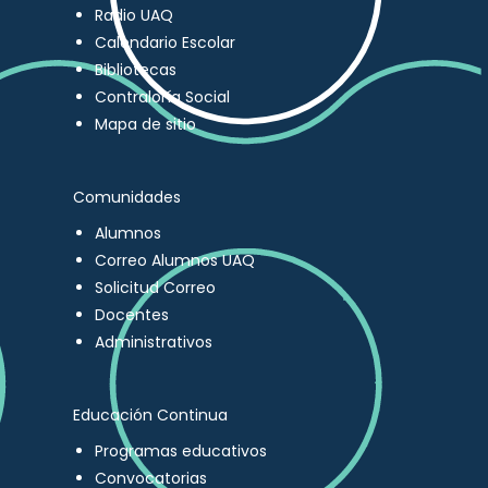
Radio UAQ
Calendario Escolar
Bibliotecas
Contraloría Social
Mapa de sitio
Comunidades
Alumnos
Correo Alumnos UAQ
Solicitud Correo
Docentes
Administrativos
Educación Continua
Programas educativos
Convocatorias