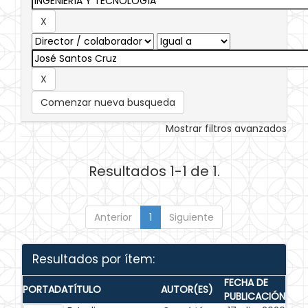
Comenzar nueva busqueda
Mostrar filtros avanzados
Resultados 1-1 de 1.
Anterior
1
Siguiente
Resultados por ítem:
FECHA DE
PORTADA
TÍTULO
AUTOR(ES)
PUBLICACIÓN