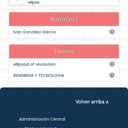
elipse.
Autor(es)
Iván González García
1
Temas
ellipsoid of revolution
1
INGENIERÍA Y TECNOLOGÍA
1
Volver arriba ∧
Administración Central