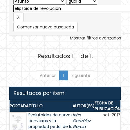
Comenzar nueva busqueda
Mostrar filtros avanzados
Resultados 1-1 de 1.
Anterior
1
Siguiente
Resultados por ítem:
FECHA DE
PORTADA
TÍTULO
AUTOR(ES)
PUBLICACIÓN
Evolutoides de curvas
Iván
oct-2017
convexas y la
González
propiedad pedal de la
García