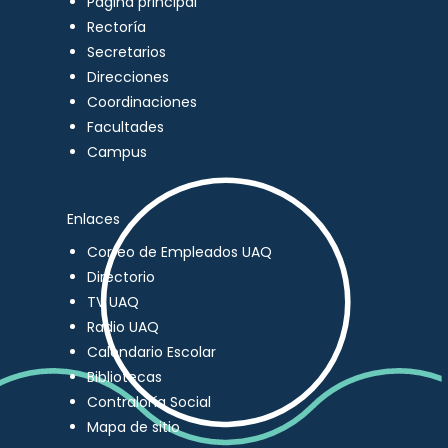
Página principal
Rectoría
Secretarios
Direcciones
Coordinaciones
Facultades
Campus
Enlaces
Correo de Empleados UAQ
Directorio
TV UAQ
Radio UAQ
Calendario Escolar
Bibliotecas
Contraloría Social
Mapa de sitio