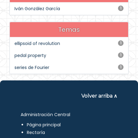
Iván González García
1
Temas
ellipsoid of revolution
1
pedal property
1
series de Fourier
1
Volver arriba ∧
Administración Central
Página principal
Rectoría