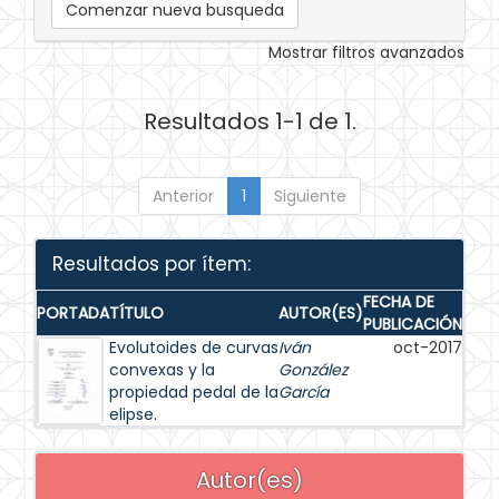
Comenzar nueva busqueda
Mostrar filtros avanzados
Resultados 1-1 de 1.
Anterior
1
Siguiente
Resultados por ítem:
FECHA DE
PORTADA
TÍTULO
AUTOR(ES)
PUBLICACIÓN
Evolutoides de curvas
Iván
oct-2017
convexas y la
González
propiedad pedal de la
García
elipse.
Autor(es)