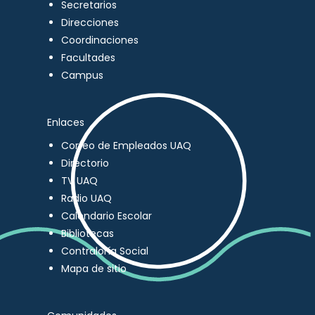
Secretarios
Direcciones
Coordinaciones
Facultades
Campus
Enlaces
Correo de Empleados UAQ
Directorio
TV UAQ
Radio UAQ
Calendario Escolar
Bibliotecas
Contraloría Social
Mapa de sitio