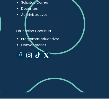
Solicitud Correo
Docentes
Administrativos
Educación Continua
Programas educativos
Convocatorias