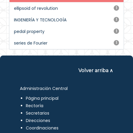
ellipsoid of revolution
1
INGENIERÍA Y TECNOLOGÍA
1
pedal property
1
series de Fourier
1
Volver arriba ∧
Administración Central
Página principal
Rectoría
Secretarios
Direcciones
Coordinaciones