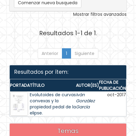
Comenzar nueva busqueda
Mostrar filtros avanzados
Resultados 1-1 de 1.
Anterior
1
Siguiente
Resultados por ítem:
FECHA DE
PORTADA
TÍTULO
AUTOR(ES)
PUBLICACIÓN
Evolutoides de curvas
Iván
oct-2017
convexas y la
González
propiedad pedal de la
García
elipse.
Temas