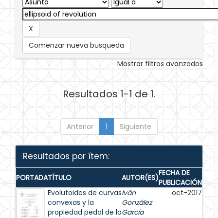
Comenzar nueva busqueda
Mostrar filtros avanzados
Resultados 1-1 de 1.
Anterior
1
Siguiente
Resultados por ítem:
FECHA DE
PORTADA
TÍTULO
AUTOR(ES)
PUBLICACIÓN
Evolutoides de curvas
Iván
oct-2017
convexas y la
González
propiedad pedal de la
García