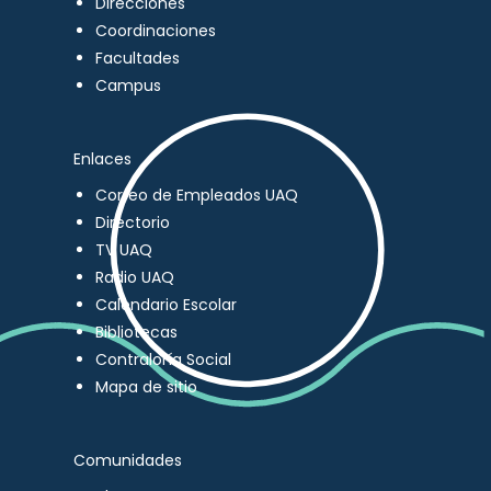
Direcciones
Coordinaciones
Facultades
Campus
Enlaces
Correo de Empleados UAQ
Directorio
TV UAQ
Radio UAQ
Calendario Escolar
Bibliotecas
Contraloría Social
Mapa de sitio
Comunidades