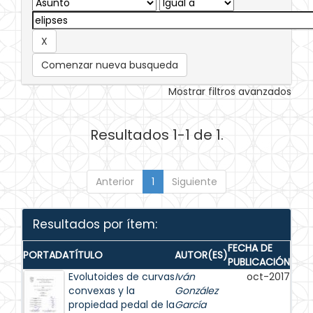
Comenzar nueva busqueda
Mostrar filtros avanzados
Resultados 1-1 de 1.
Anterior
1
Siguiente
Resultados por ítem:
FECHA DE
PORTADA
TÍTULO
AUTOR(ES)
PUBLICACIÓN
Evolutoides de curvas
Iván
oct-2017
convexas y la
González
propiedad pedal de la
García