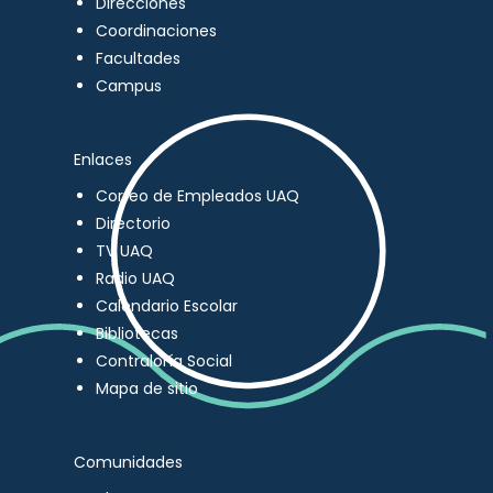
Direcciones
Coordinaciones
Facultades
Campus
Enlaces
Correo de Empleados UAQ
Directorio
TV UAQ
Radio UAQ
Calendario Escolar
Bibliotecas
Contraloría Social
Mapa de sitio
Comunidades