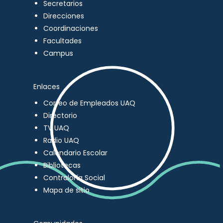
Secretarios
Direcciones
Coordinaciones
Facultades
Campus
Enlaces
Correo de Empleados UAQ
Directorio
TV UAQ
Radio UAQ
Calendario Escolar
Bibliotecas
Contraloría Social
Mapa de sitio