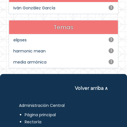
Iván González García
1
Temas
elipses
1
harmonic mean
1
media armónica
1
Volver arriba ∧
Administración Central
Página principal
Rectoría