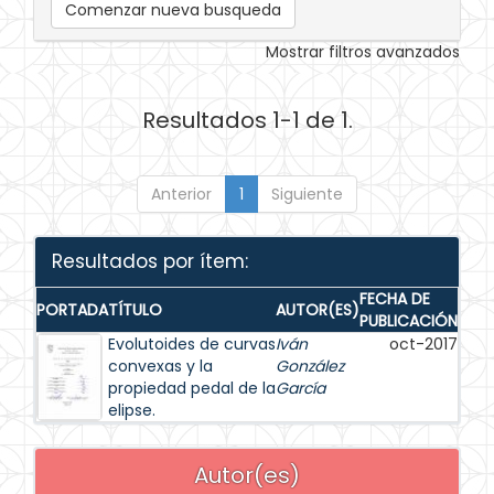
Comenzar nueva busqueda
Mostrar filtros avanzados
Resultados 1-1 de 1.
Anterior
1
Siguiente
Resultados por ítem:
FECHA DE
PORTADA
TÍTULO
AUTOR(ES)
PUBLICACIÓN
Evolutoides de curvas
Iván
oct-2017
convexas y la
González
propiedad pedal de la
García
elipse.
Autor(es)