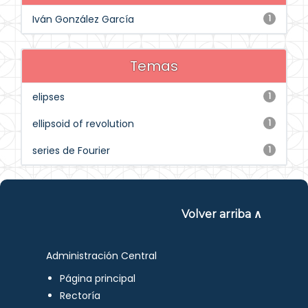
Iván González García
1
Temas
elipses
1
ellipsoid of revolution
1
series de Fourier
1
Volver arriba ∧
Administración Central
Página principal
Rectoría