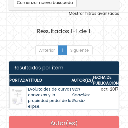
Comenzar nueva busqueda
Mostrar filtros avanzados
Resultados 1-1 de 1.
Anterior
1
Siguiente
Resultados por ítem:
FECHA DE
PORTADA
TÍTULO
AUTOR(ES)
PUBLICACIÓN
Evolutoides de curvas
Iván
oct-2017
convexas y la
González
propiedad pedal de la
García
elipse.
Autor(es)