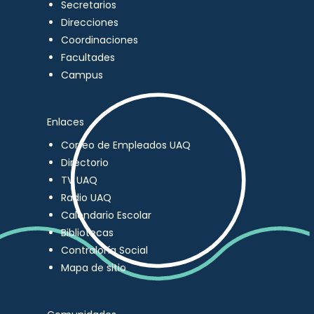
Secretarios
Direcciones
Coordinaciones
Facultades
Campus
Enlaces
Correo de Empleados UAQ
Directorio
TV UAQ
Radio UAQ
Calendario Escolar
Bibliotecas
Contraloría Social
Mapa de sitio