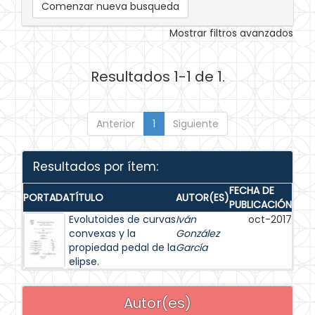
Comenzar nueva busqueda
Mostrar filtros avanzados
Resultados 1-1 de 1.
Anterior
1
Siguiente
Resultados por ítem:
FECHA DE
PORTADA
TÍTULO
AUTOR(ES)
PUBLICACIÓN
Evolutoides de curvas
Iván
oct-2017
convexas y la
González
propiedad pedal de la
García
elipse.
Autor(es)