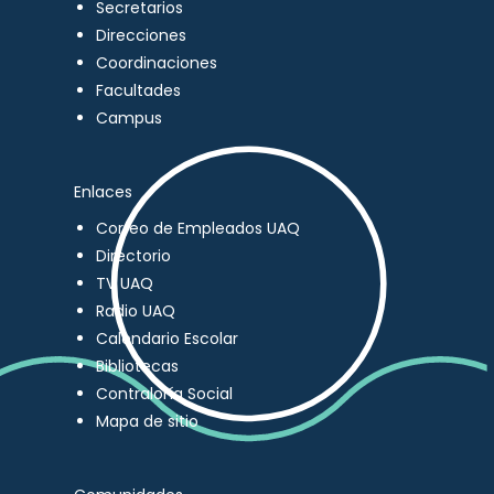
Secretarios
Direcciones
Coordinaciones
Facultades
Campus
Enlaces
Correo de Empleados UAQ
Directorio
TV UAQ
Radio UAQ
Calendario Escolar
Bibliotecas
Contraloría Social
Mapa de sitio