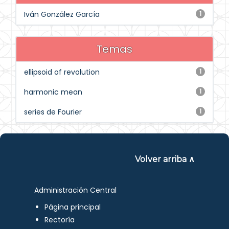
Iván González García
1
Temas
ellipsoid of revolution
1
harmonic mean
1
series de Fourier
1
Volver arriba ∧
Administración Central
Página principal
Rectoría