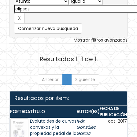
Comenzar nueva busqueda
Mostrar filtros avanzados
Resultados 1-1 de 1.
Anterior
1
Siguiente
Resultados por ítem:
FECHA DE
PORTADA
TÍTULO
AUTOR(ES)
PUBLICACIÓN
Evolutoides de curvas
Iván
oct-2017
convexas y la
González
propiedad pedal de la
García