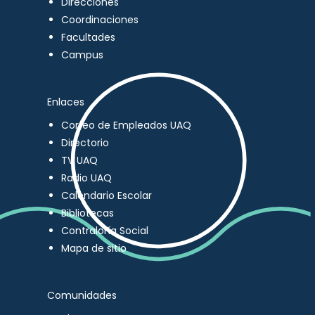
Direcciones
Coordinaciones
Facultades
Campus
Enlaces
Correo de Empleados UAQ
Directorio
TV UAQ
Radio UAQ
Calendario Escolar
Bibliotecas
Contraloría Social
Mapa de sitio
Comunidades