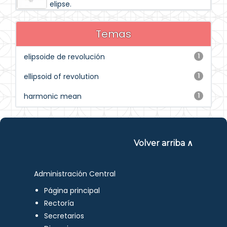
elipse.
Temas
elipsoide de revolución
1
ellipsoid of revolution
1
harmonic mean
1
Volver arriba ∧
Administración Central
Página principal
Rectoría
Secretarios