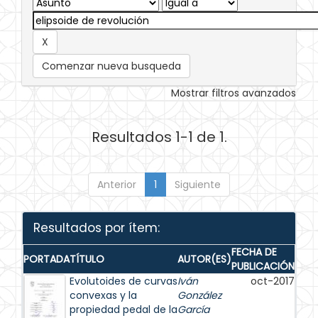
Comenzar nueva busqueda
Mostrar filtros avanzados
Resultados 1-1 de 1.
Anterior
1
Siguiente
Resultados por ítem:
FECHA DE
PORTADA
TÍTULO
AUTOR(ES)
PUBLICACIÓN
Evolutoides de curvas
Iván
oct-2017
convexas y la
González
propiedad pedal de la
García