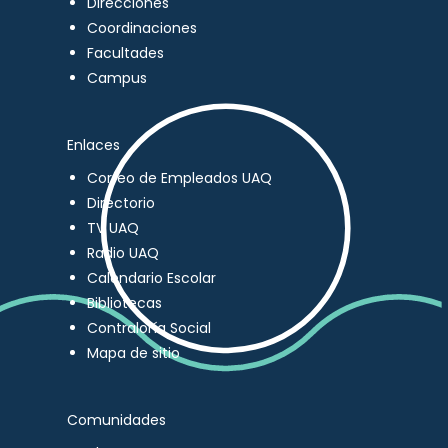
Direcciones
Coordinaciones
Facultades
Campus
Enlaces
Correo de Empleados UAQ
Directorio
TV UAQ
Radio UAQ
Calendario Escolar
Bibliotecas
Contraloría Social
Mapa de sitio
Comunidades