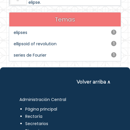
elipse.
Temas
elipses
1
ellipsoid of revolution
1
series de Fourier
1
Volver arriba ∧
Administración Central
Página principal
Rectoría
Secretarios