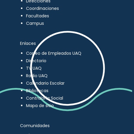
Direcciones
Coordinaciones
Facultades
Campus
Enlaces
Correo de Empleados UAQ
Directorio
TV UAQ
Radio UAQ
Calendario Escolar
Bibliotecas
Contraloría Social
Mapa de sitio
Comunidades