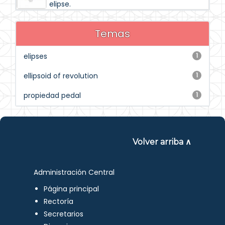
elipse.
Temas
elipses
1
ellipsoid of revolution
1
propiedad pedal
1
Volver arriba ∧
Administración Central
Página principal
Rectoría
Secretarios