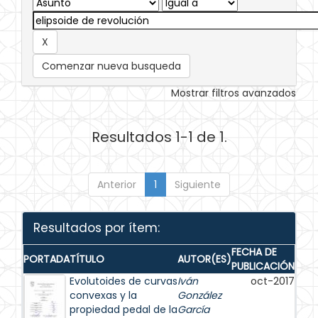
Comenzar nueva busqueda
Mostrar filtros avanzados
Resultados 1-1 de 1.
Anterior
1
Siguiente
Resultados por ítem:
FECHA DE
PORTADA
TÍTULO
AUTOR(ES)
PUBLICACIÓN
Evolutoides de curvas
Iván
oct-2017
convexas y la
González
propiedad pedal de la
García