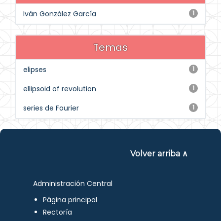
Iván González García
1
Temas
elipses
1
ellipsoid of revolution
1
series de Fourier
1
Volver arriba ∧
Administración Central
Página principal
Rectoría