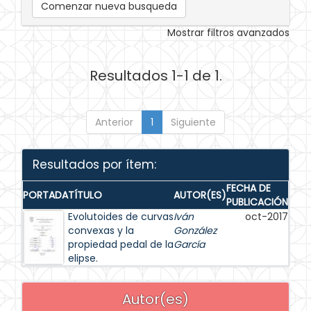
Comenzar nueva busqueda
Mostrar filtros avanzados
Resultados 1-1 de 1.
Anterior
1
Siguiente
Resultados por ítem:
FECHA DE
PORTADA
TÍTULO
AUTOR(ES)
PUBLICACIÓN
Evolutoides de curvas
Iván
oct-2017
convexas y la
González
propiedad pedal de la
García
elipse.
Autor(es)