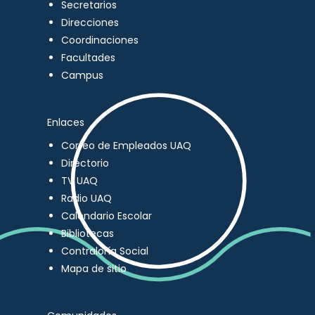
Secretarios
Direcciones
Coordinaciones
Facultades
Campus
Enlaces
Correo de Empleados UAQ
Directorio
TV UAQ
Radio UAQ
Calendario Escolar
Bibliotecas
Contraloría Social
Mapa de sitio