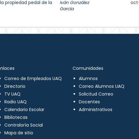
la propiedad pedal de la
Iván González
oct
García
Enlaces
Comunidades
Correo de Empleados UAQ
Alumnos
Directorio
Correo Alumnos UAQ
TV UAQ
Solicitud Correo
Radio UAQ
Docentes
Calendario Escolar
Administrativos
Bibliotecas
Contraloría Social
Mapa de sitio