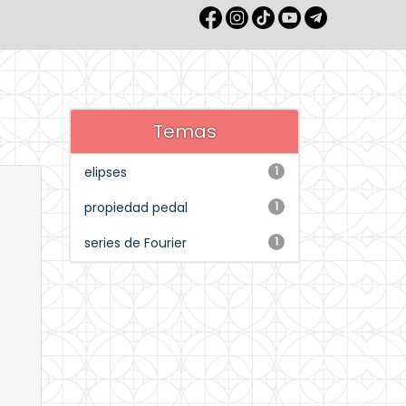
Temas
elipses
1
propiedad pedal
1
series de Fourier
1