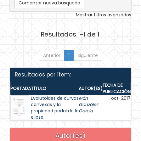
Comenzar nueva busqueda
Mostrar filtros avanzados
Resultados 1-1 de 1.
Anterior
1
Siguiente
Resultados por ítem:
FECHA DE
PORTADA
TÍTULO
AUTOR(ES)
PUBLICACIÓN
Evolutoides de curvas
Iván
oct-2017
convexas y la
González
propiedad pedal de la
García
elipse.
Autor(es)