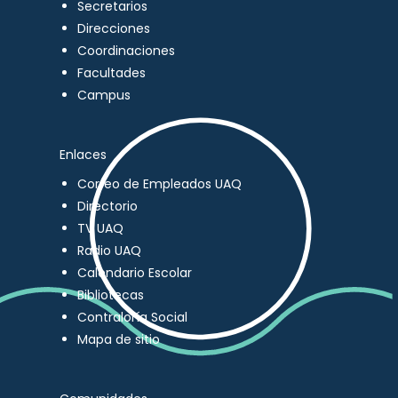
Secretarios
Direcciones
Coordinaciones
Facultades
Campus
Enlaces
Correo de Empleados UAQ
Directorio
TV UAQ
Radio UAQ
Calendario Escolar
Bibliotecas
Contraloría Social
Mapa de sitio