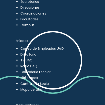
Secretarios
Direcciones
Coordinaciones
Facultades
Campus
Enlaces
Correo de Empleados UAQ
Directorio
TV UAQ
Radio UAQ
Calendario Escolar
Bibliotecas
Contraloría Social
Mapa de sitio