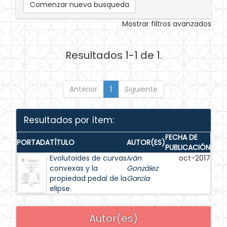
Comenzar nueva busqueda
Mostrar filtros avanzados
Resultados 1-1 de 1.
Anterior
1
Siguiente
Resultados por ítem:
FECHA DE
PORTADA
TÍTULO
AUTOR(ES)
PUBLICACIÓN
Evolutoides de curvas
Iván
oct-2017
convexas y la
González
propiedad pedal de la
García
elipse.
Autor(es)