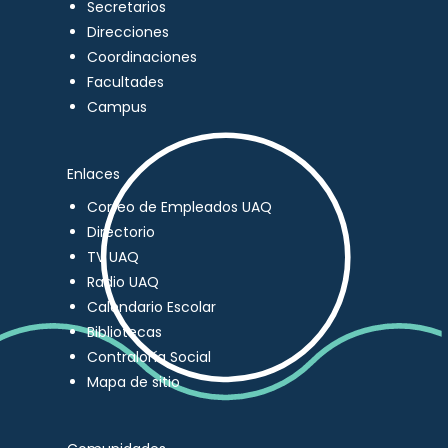
Secretarios
Direcciones
Coordinaciones
Facultades
Campus
Enlaces
Correo de Empleados UAQ
Directorio
TV UAQ
Radio UAQ
Calendario Escolar
Bibliotecas
Contraloría Social
Mapa de sitio