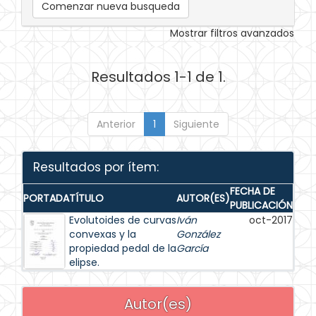
Comenzar nueva busqueda
Mostrar filtros avanzados
Resultados 1-1 de 1.
Anterior
1
Siguiente
Resultados por ítem:
FECHA DE
PORTADA
TÍTULO
AUTOR(ES)
PUBLICACIÓN
Evolutoides de curvas
Iván
oct-2017
convexas y la
González
propiedad pedal de la
García
elipse.
Autor(es)