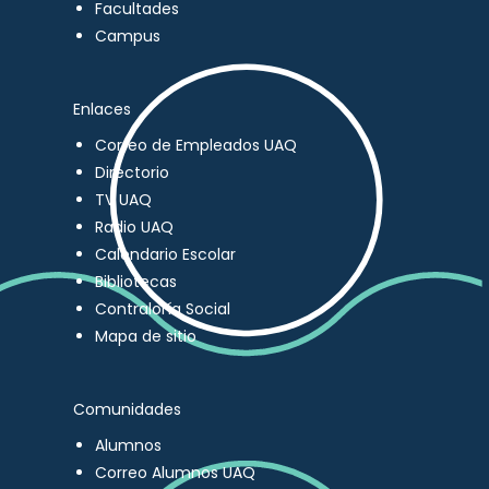
Facultades
Campus
Enlaces
Correo de Empleados UAQ
Directorio
TV UAQ
Radio UAQ
Calendario Escolar
Bibliotecas
Contraloría Social
Mapa de sitio
Comunidades
Alumnos
Correo Alumnos UAQ