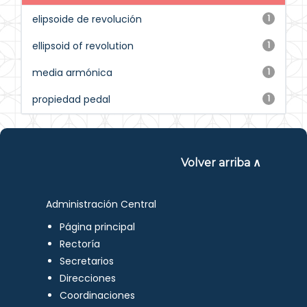
elipsoide de revolución
1
ellipsoid of revolution
1
media armónica
1
propiedad pedal
1
Volver arriba ∧
Administración Central
Página principal
Rectoría
Secretarios
Direcciones
Coordinaciones