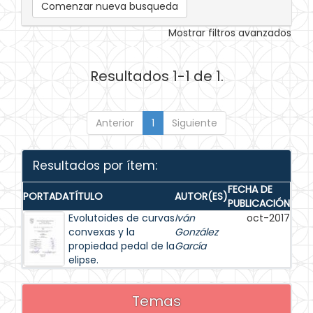
Comenzar nueva busqueda
Mostrar filtros avanzados
Resultados 1-1 de 1.
Anterior
1
Siguiente
Resultados por ítem:
FECHA DE
PORTADA
TÍTULO
AUTOR(ES)
PUBLICACIÓN
Evolutoides de curvas
Iván
oct-2017
convexas y la
González
propiedad pedal de la
García
elipse.
Temas