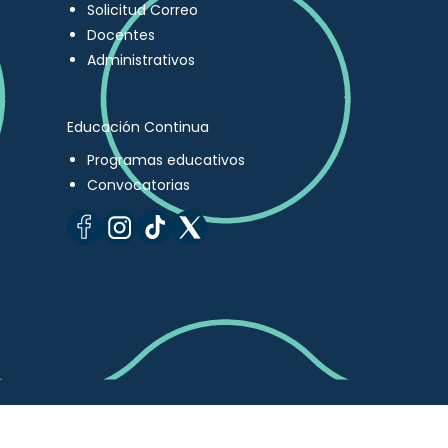
Solicitud Correo
Docentes
Administrativos
Educación Continua
Programas educativos
Convocatorias