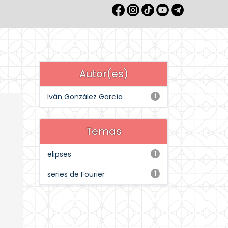
Autor(es)
Iván González García
1
Temas
elipses
1
series de Fourier
1