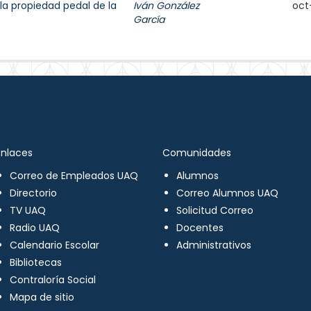
la propiedad pedal de la
Iván González
oct
García
Enlaces
Comunidades
Correo de Empleados UAQ
Alumnos
Directorio
Correo Alumnos UAQ
TV UAQ
Solicitud Correo
Radio UAQ
Docentes
Calendario Escolar
Administrativos
Bibliotecas
Contraloría Social
Mapa de sitio