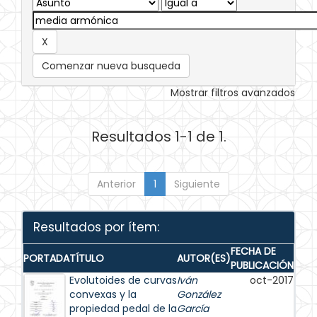
Comenzar nueva busqueda
Mostrar filtros avanzados
Resultados 1-1 de 1.
Anterior
1
Siguiente
Resultados por ítem:
FECHA DE
PORTADA
TÍTULO
AUTOR(ES)
PUBLICACIÓN
Evolutoides de curvas
Iván
oct-2017
convexas y la
González
propiedad pedal de la
García