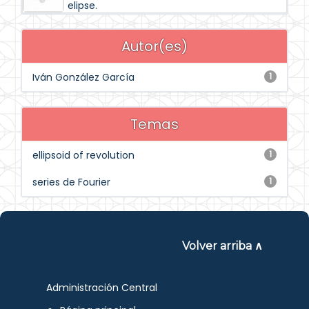
elipse.
Autor(es)
Iván González García
1
Temas
ellipsoid of revolution
1
series de Fourier
1
Volver arriba ∧
Administración Central