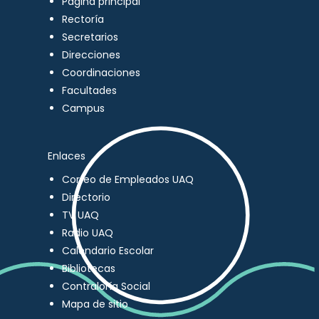
Página principal
Rectoría
Secretarios
Direcciones
Coordinaciones
Facultades
Campus
Enlaces
Correo de Empleados UAQ
Directorio
TV UAQ
Radio UAQ
Calendario Escolar
Bibliotecas
Contraloría Social
Mapa de sitio