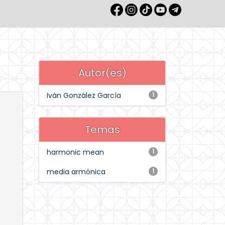
Autor(es)
Iván González García
1
Temas
harmonic mean
1
media armónica
1