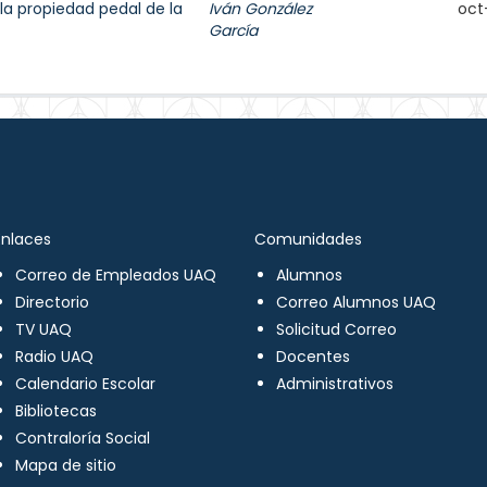
la propiedad pedal de la
Iván González
oct
García
Enlaces
Comunidades
Correo de Empleados UAQ
Alumnos
Directorio
Correo Alumnos UAQ
TV UAQ
Solicitud Correo
Radio UAQ
Docentes
Calendario Escolar
Administrativos
Bibliotecas
Contraloría Social
Mapa de sitio