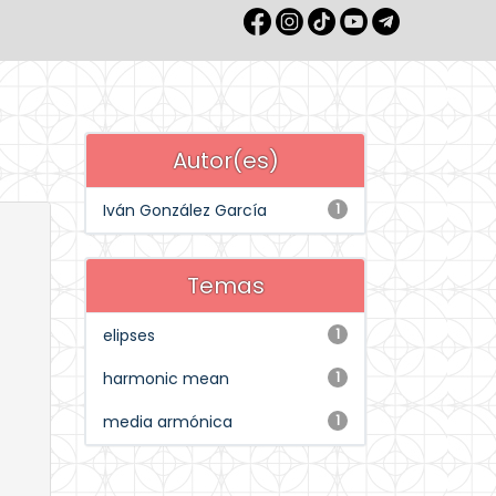
Autor(es)
Iván González García
1
Temas
elipses
1
harmonic mean
1
media armónica
1