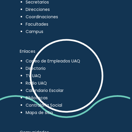
Secretarios
Direcciones
Coordinaciones
Facultades
Campus
Enlaces
Correo de Empleados UAQ
Directorio
TV UAQ
Radio UAQ
Calendario Escolar
Bibliotecas
Contraloría Social
Mapa de sitio