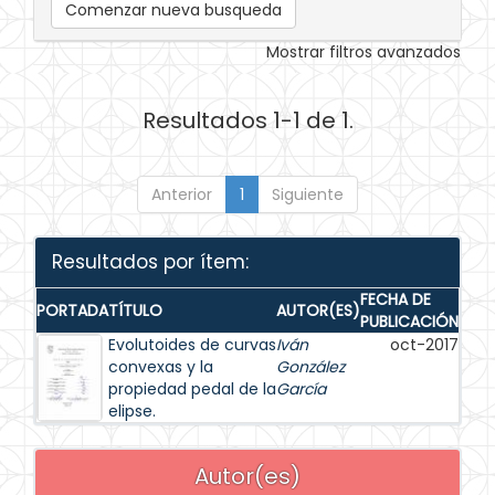
Comenzar nueva busqueda
Mostrar filtros avanzados
Resultados 1-1 de 1.
Anterior
1
Siguiente
Resultados por ítem:
FECHA DE
PORTADA
TÍTULO
AUTOR(ES)
PUBLICACIÓN
Evolutoides de curvas
Iván
oct-2017
convexas y la
González
propiedad pedal de la
García
elipse.
Autor(es)