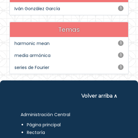
Iván González García
1
Temas
harmonic mean
1
media armónica
1
series de Fourier
1
Volver arriba ∧
Administración Central
Página principal
Rectoría