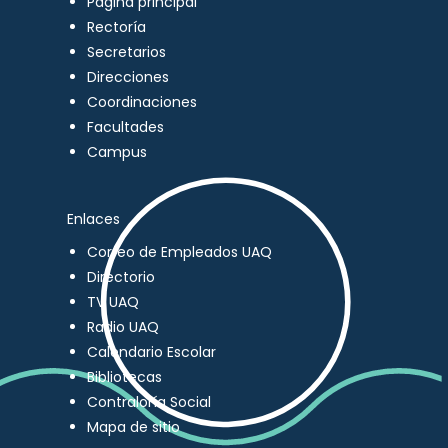
Página principal
Rectoría
Secretarios
Direcciones
Coordinaciones
Facultades
Campus
Enlaces
Correo de Empleados UAQ
Directorio
TV UAQ
Radio UAQ
Calendario Escolar
Bibliotecas
Contraloría Social
Mapa de sitio