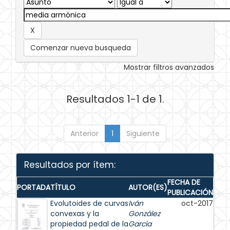
Comenzar nueva busqueda
Mostrar filtros avanzados
Resultados 1-1 de 1.
Anterior
1
Siguiente
Resultados por ítem:
FECHA DE
PORTADA
TÍTULO
AUTOR(ES)
PUBLICACIÓN
Evolutoides de curvas
Iván
oct-2017
convexas y la
González
propiedad pedal de la
García