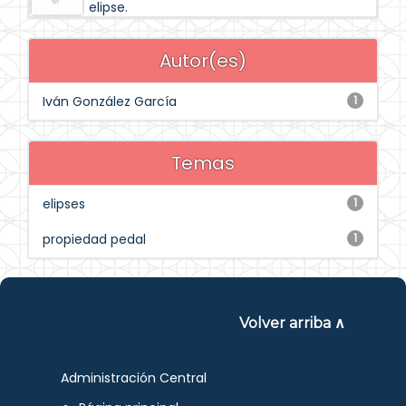
elipse.
Autor(es)
Iván González García
1
Temas
elipses
1
propiedad pedal
1
Volver arriba ∧
Administración Central