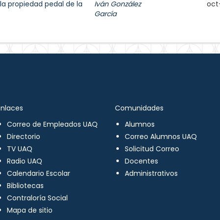
la propiedad pedal de la
Iván González
oct
García
Enlaces
Comunidades
Correo de Empleados UAQ
Alumnos
Directorio
Correo Alumnos UAQ
TV UAQ
Solicitud Correo
Radio UAQ
Docentes
Calendario Escolar
Administrativos
Bibliotecas
Contraloría Social
Mapa de sitio