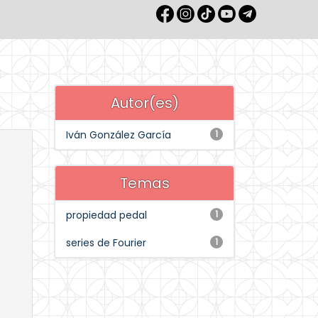
Autor(es)
Iván González García
1
Temas
propiedad pedal
1
series de Fourier
1