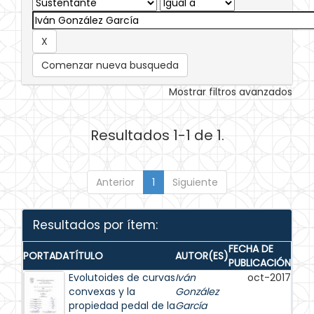
Comenzar nueva busqueda
Mostrar filtros avanzados
Resultados 1-1 de 1.
Anterior
1
Siguiente
Resultados por ítem:
FECHA DE
PORTADA
TÍTULO
AUTOR(ES)
PUBLICACIÓN
Evolutoides de curvas
Iván
oct-2017
convexas y la
González
propiedad pedal de la
García