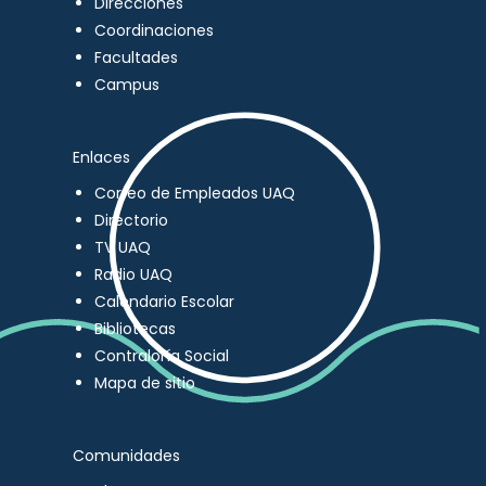
Direcciones
Coordinaciones
Facultades
Campus
Enlaces
Correo de Empleados UAQ
Directorio
TV UAQ
Radio UAQ
Calendario Escolar
Bibliotecas
Contraloría Social
Mapa de sitio
Comunidades