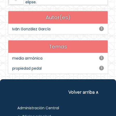
elipse.
Autor(es)
Iván González García
1
Temas
media armónica
1
propiedad pedal
1
Volver arriba ∧
Administración Central