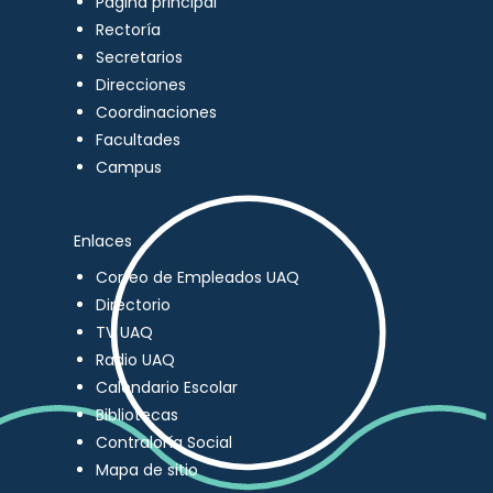
Página principal
Rectoría
Secretarios
Direcciones
Coordinaciones
Facultades
Campus
Enlaces
Correo de Empleados UAQ
Directorio
TV UAQ
Radio UAQ
Calendario Escolar
Bibliotecas
Contraloría Social
Mapa de sitio