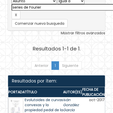
Comenzar nueva busqueda
Mostrar filtros avanzados
Resultados 1-1 de 1.
Anterior
1
Siguiente
Resultados por ítem:
FECHA DE
PORTADA
TÍTULO
AUTOR(ES)
PUBLICACIÓN
Evolutoides de curvas
Iván
oct-2017
convexas y la
González
propiedad pedal de la
García